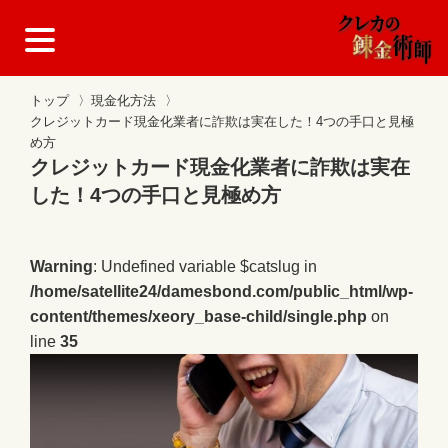
トップ
〉
現金化方法
〉
クレジットカード現金化業者に詐欺は実在した！4つの手口と見極
め方
クレジットカード現金化業者に詐欺は実在
した！4つの手口と見極め方
Warning
: Undefined variable $catslug in
/home/satellite24/damesbond.com/public_html/wp-
content/themes/xeory_base-child/single.php
on
line
35